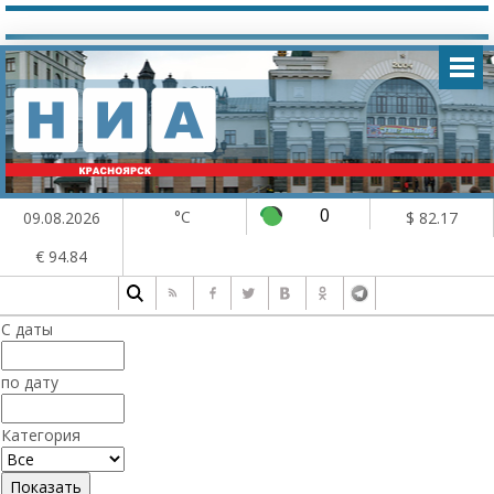
0
°C
09.08.2026
$ 82.17
€ 94.84
С даты
по дату
Категория