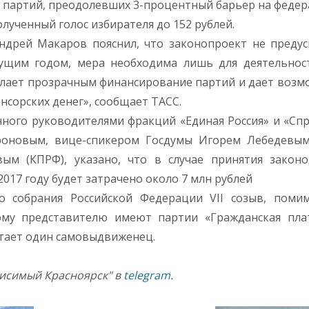
 партий, преодолевших 3-процентный барьер на феде
олученный голос избирателя до 152 рублей.
ндрей Макаров пояснил, что законопроект не преду
ущим годом, мера необходима лишь для деятельнос
делает прозрачным финансирование партий и дает возм
нсорских денег», сообщает ТАСС.
нного руководителями фракций «Единая Россия» и «Сп
роновым, вице-спикером Госдумы Игорем Лебедевым
м (КПРФ), указано, что в случае принятия законо
017 году будет затрачено около 7 млн рублей
о собрания Российской Федерации VII созыв, помим
ому представителю имеют партии «Гражданская пла
отает один самовыдвиженец.
висимый Красноярск" в
telegram
.