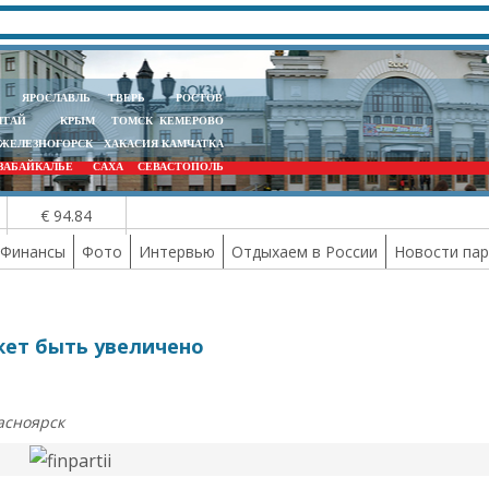
ЯРОСЛАВЛЬ
ТВЕРЬ
РОСТОВ
ЛТАЙ
КРЫМ
ТОМСК
КЕМЕРОВО
ЖЕЛЕЗНОГОРСК
ХАКАСИЯ
КАМЧАТКА
ЗАБАЙКАЛЬЕ
САХА
СЕВАСТОПОЛЬ
€ 94.84
Финансы
Фото
Интервью
Отдыхаем в России
Новости па
жет быть увеличено
асноярск