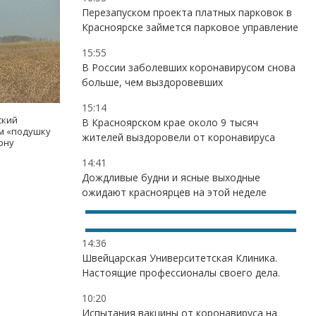
Перезапуском проекта платных парковок в
Красноярске займется парковое управление
15:55
В России заболевших коронавирусом снова
больше, чем выздоровевших
15:14
ский
В Красноярском крае около 9 тысяч
ам «подушку
жителей выздоровели от коронавируса
рну
14:41
Дождливые будни и ясные выходные
ожидают красноярцев на этой неделе
14:36
Швейцарская Университетская Клиника.
Настоящие профессионалы своего дела.
10:20
Испытания вакцины от коронавируса на