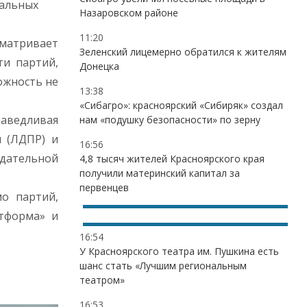
ральных
Назаровском районе
11:20
сматривает
Зеленский лицемерно обратился к жителям
ти партий,
Донецка
ожность не
13:38
«Сибагро»: красноярский «Сибиряк» создал
раведливая
нам «подушку безопасности» по зерну
 (ЛДПР) и
16:56
дательной
4,8 тысяч жителей Красноярского края
получили материнский капитал за
первенцев
о партий,
тформа» и
16:54
У Красноярского театра им. Пушкина есть
шанс стать «Лучшим региональным
театром»
16:53