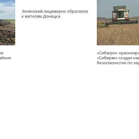
Зеленский лицемерно обратился
к жителям Донецка
ые
«Сибагро»: краснояр
айоне
«Сибиряк» создал н
безопасности» по зе