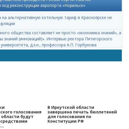
 ход реконструкции аэропорта «Норильск»
а на альтернативную котельную тариф в Красноярске не
нфляции
ного общества составляет не просто «экономика знаний», а
ы знаний (инноваций)». Интервью ректора Пятигорского
университета, д.э.н., профессора А.П. Горбунова
ки
В Иркутской области
ского голосования
завершена печать бюллетеней
 области будут
для голосования по
 средствами
Конституции РФ
..