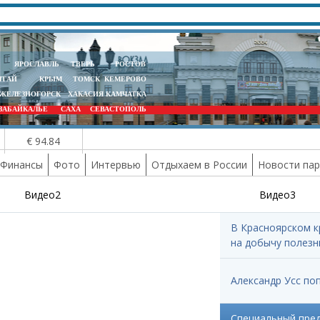
ЯРОСЛАВЛЬ
ТВЕРЬ
РОСТОВ
ЛТАЙ
КРЫМ
ТОМСК
КЕМЕРОВО
ЖЕЛЕЗНОГОРСК
ХАКАСИЯ
КАМЧАТКА
ЗАБАЙКАЛЬЕ
САХА
СЕВАСТОПОЛЬ
€ 94.84
Финансы
Фото
Интервью
Отдыхаем в России
Новости па
Видео2
Видео3
В Красноярском 
на добычу полез
Александр Усс по
Специальный пред