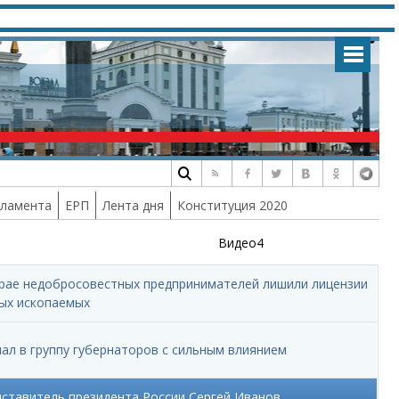
рламента
ЕРП
Лента дня
Конституция 2020
Видео4
крае недобросовестных предпринимателей лишили лицензии
ных ископаемых
пал в группу губернаторов с сильным влиянием
ставитель президента России Сергей Иванов