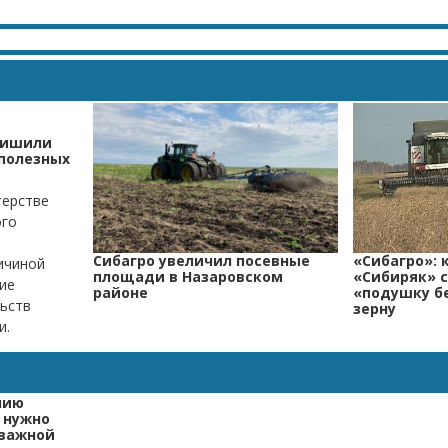
лишили
 полезных
терстве
ого
Сибагро увеличил посевные
«Сибагро»: 
ичиной
площади в Назаровском
«Сибиряк» 
ие
районе
«подушку б
ьств
зерну
и.
нию
 нужно
 важной