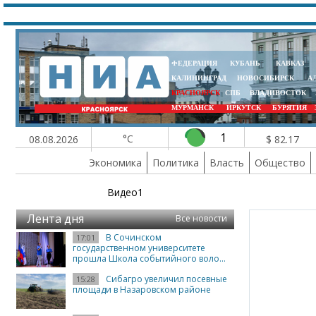
ФЕДЕРАЦИЯ
КУБАНЬ
КАВКАЗ
КАЛИНИНГРАД
НОВОСИБИРСК
А
КРАСНОЯРСК
СПБ
ВЛАДИВОСТОК
МУРМАНСК
ИРКУТСК
БУРЯТИЯ
1
°C
08.08.2026
$ 82.17
Экономика
Политика
Власть
Общество
Видео1
Лента дня
Все новости
В Сочинском
17:01
государственном университете
прошла Школа событийного воло...
Сибагро увеличил посевные
15:28
площади в Назаровском районе