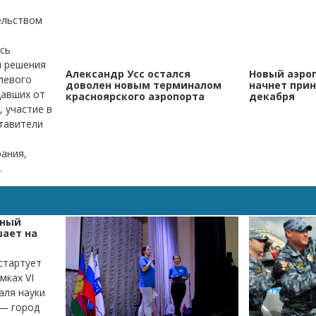
ельством
сь
м решения
Александр Усс остался
Новый аэро
левого
доволен новым терминалом
начнет прин
давших от
красноярского аэропорта
декабря
 участие в
тавители
ания,
.
ьный
шает на
стартует
мках VI
аля науки
 — город