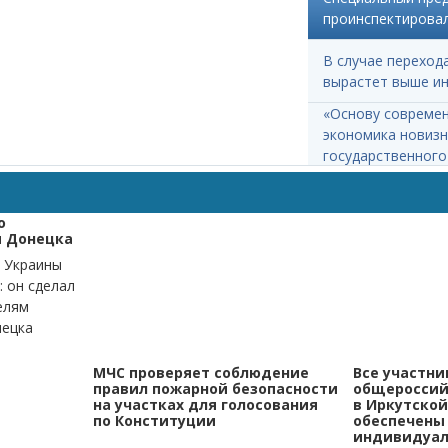
проинспектировал
В случае переход
вырастет выше и
«Основу современ
экономика новизн
государственного 
о
м Донецка
 Украины
: он сделал
елям
нецка
МЧС проверяет соблюдение
Все участни
правил пожарной безопасности
общероссий
на участках для голосования
в Иркутской
по Конституции
обеспечены
индивидуал.