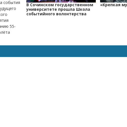
ма события
В Сочинском государственном
«Крепкая м
будущего
университете прошла Школа
событийного волонтерства
кого
ятия
анию 55-
олёта