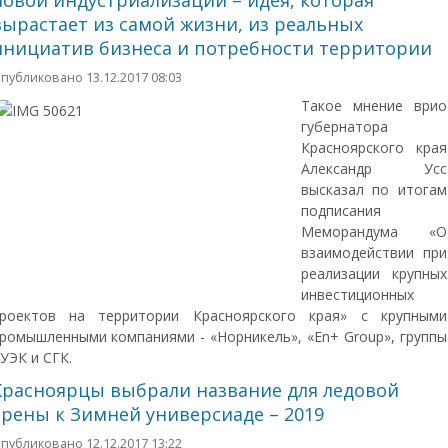
новой индустриализации – идея, которая
вырастает из самой жизни, из реальных
инициатив бизнеса и потребности территории
публиковано 13.12.2017 08:03
Такое мнение врио
губернатора
Красноярского края
Александр Усс
высказал по итогам
подписания
Меморандума «О
взаимодействии при
реализации крупных
инвестиционных
роектов на территории Красноярского края» с крупными
ромышленными компаниями - «Норникель», «En+ Group», группы
УЭК и СГК.
Красноярцы выбрали название для ледовой
арены к Зимней универсиаде – 2019
публиковано 12.12.2017 13:22