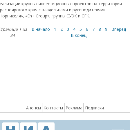
еализации крупных инвестиционных проектов на территории
расноярского края с владельцами и руководителями
Норникеля», «En+ Group», группы СУЭК и СГК.
Страница 1 из
В начало
1
2
3
4
5
6
7
8
9
Вперёд
34
В конец
Анонсы
Контакты
Реклама
Подписки