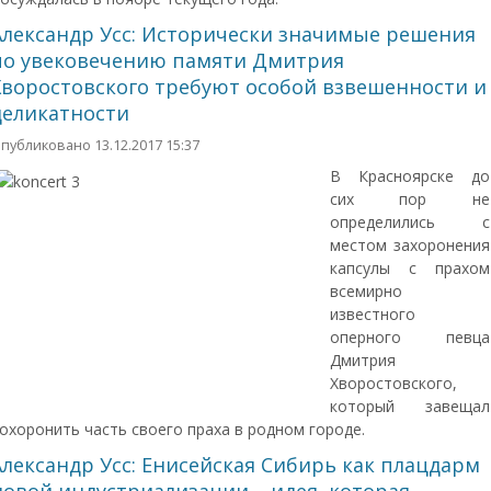
Александр Усс: Исторически значимые решения
по увековечению памяти Дмитрия
Хворостовского требуют особой взвешенности и
деликатности
публиковано 13.12.2017 15:37
В Красноярске до
сих пор не
определились с
местом захоронения
капсулы с прахом
всемирно
известного
оперного певца
Дмитрия
Хворостовского,
который завещал
охоронить часть своего праха в родном городе.
Александр Усс: Енисейская Сибирь как плацдарм