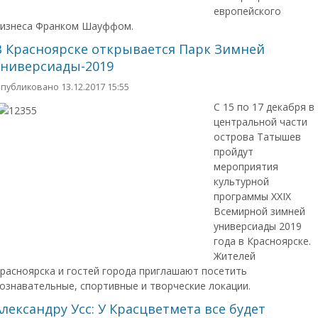
европейского
изнеса Франком Шауффом.
В Красноярске открывается Парк Зимней
универсиады-2019
публиковано 13.12.2017 15:55
С 15 по 17 декабря в
центральной части
острова Татышев
пройдут
мероприятия
культурной
программы XXIX
Всемирной зимней
универсиады 2019
года в Красноярске.
Жителей
расноярска и гостей города приглашают посетить
ознавательные, спортивные и творческие локации.
Александру Усс: У Красцветмета все будет