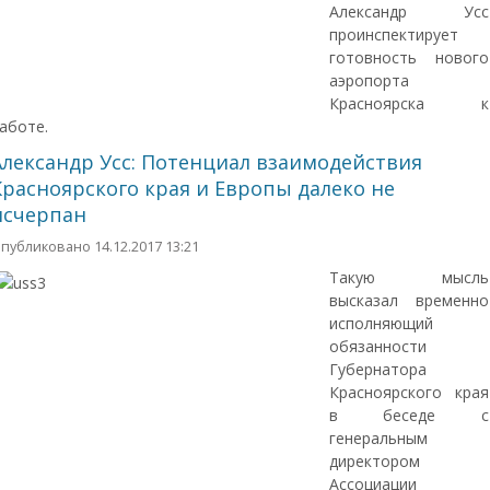
Александр Усс
проинспектирует
готовность нового
аэропорта
Красноярска к
аботе.
Александр Усс: Потенциал взаимодействия
Красноярского края и Европы далеко не
исчерпан
публиковано 14.12.2017 13:21
Такую мысль
высказал временно
исполняющий
обязанности
Губернатора
Красноярского края
в беседе с
генеральным
директором
Ассоциации