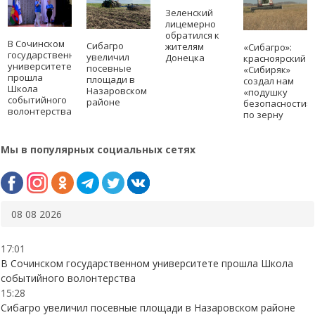
Зеленский
лицемерно
обратился к
В Сочинском
Сибагро
жителям
«Сибагро»:
государственном
увеличил
Донецка
красноярский
университете
посевные
«Сибиряк»
прошла
площади в
создал нам
Школа
Назаровском
«подушку
событийного
районе
безопасности»
волонтерства
по зерну
Мы в популярных социальных сетях
08 08 2026
17:01
В Сочинском государственном университете прошла Школа
событийного волонтерства
15:28
Сибагро увеличил посевные площади в Назаровском районе