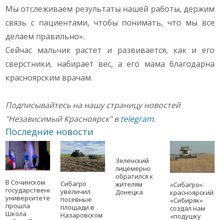
Мы отслеживаем результаты нашей работы, держим
связь с пациентами, чтобы понимать, что мы все
делаем правильно».
Сейчас мальчик растет и развивается, как и его
сверстники, набирает вес, а его мама благодарна
красноярским врачам.
Подписывайтесь на нашу страницу новостей
"Независимый Красноярск" в
telegram
.
Последние новости
Зеленский
лицемерно
обратился к
В Сочинском
Сибагро
жителям
«Сибагро»:
государственном
увеличил
Донецка
красноярский
университете
посевные
«Сибиряк»
прошла
площади в
создал нам
Школа
Назаровском
«подушку