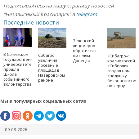
Подписывайтесь на нашу страницу новостей
"Независимый Красноярск" в
telegram
.
Последние новости
Зеленский
лицемерно
обратился к
В Сочинском
Сибагро
жителям
«Сибагро»:
государственном
увеличил
Донецка
красноярский
университете
посевные
«Сибиряк»
прошла
площади в
создал нам
Школа
Назаровском
«подушку
событийного
районе
безопасности»
волонтерства
по зерну
Мы в популярных социальных сетях
09 08 2026