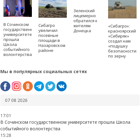
Зеленский
лицемерно
обратился к
В Сочинском
Сибагро
жителям
«Сибагро»:
государственном
увеличил
Донецка
красноярский
университете
посевные
«Сибиряк»
прошла
площади в
создал нам
Школа
Назаровском
«подушку
событийного
районе
безопасности»
волонтерства
по зерну
Мы в популярных социальных сетях
07 08 2026
17:01
В Сочинском государственном университете прошла Школа
событийного волонтерства
15:28