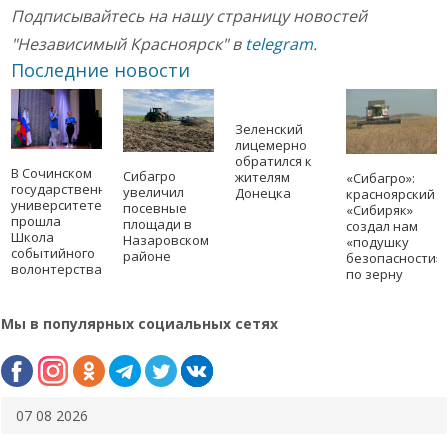
Подписывайтесь на нашу страницу новостей
"Независимый Красноярск" в
telegram
.
Последние новости
Зеленский
лицемерно
обратился к
В Сочинском
Сибагро
жителям
«Сибагро»:
государственном
увеличил
Донецка
красноярский
университете
посевные
«Сибиряк»
прошла
площади в
создал нам
Школа
Назаровском
«подушку
событийного
районе
безопасности»
волонтерства
по зерну
Мы в популярных социальных сетях
07 08 2026