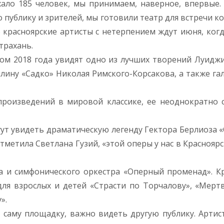
хало 185 человек, мы принимаем, наверное, впервые.
 публику и зрителей, мы готовили театр для встречи ко
о красноярские артисты с нетерпением ждут июня, когд
трахань.
том 2018 года увидят одно из лучших творений Луидж
лину «Садко» Николая Римского-Корсакова, а также га
произведений в мировой классике, ее неоднократно 
гут увидеть драматическую легенду Гектора Берлиоза 
тметила Светлана Гузий, «этой оперы у нас в Краснояр
ра и симфонического оркестра «Оперный променад». К
для взрослых и детей «Страсти по Торчалову», «Мерт
».
ь саму площадку, важно видеть другую публику. Арти