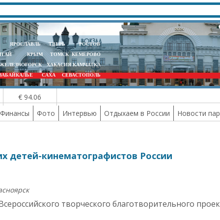
ЯРОСЛАВЛЬ
ТВЕРЬ
РОСТОВ
ЛТАЙ
КРЫМ
ТОМСК
КЕМЕРОВО
ЖЕЛЕЗНОГОРСК
ХАКАСИЯ
КАМЧАТКА
ЗАБАЙКАЛЬЕ
САХА
СЕВАСТОПОЛЬ
€ 94.06
Финансы
Фото
Интервью
Отдыхаем в России
Новости па
их детей-кинематографистов России
асноярск
 Всероссийского творческого благотворительного прое