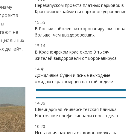
Перезапуском проекта платных парковок в
ризму
Красноярске займется парковое управление
 проекта
15:55
ты
В России заболевших коронавирусом снова
огают не
больше, чем выздоровевших
фициальных
15:14
х детей»,
В Красноярском крае около 9 тысяч
жителей выздоровели от коронавируса
14:41
Дождливые будни и ясные выходные
ожидают красноярцев на этой неделе
14:36
Швейцарская Университетская Клиника.
Настоящие профессионалы своего дела.
10:20
Испытания вакцины от коронавируса на