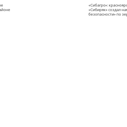
ые
«Сибагро»: краснояр
айоне
«Сибиряк» создал н
безопасности» по зе