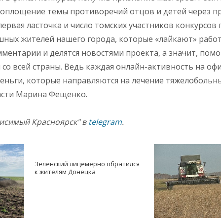
 воплощение темы противоречий отцов и детей через п
первая ласточка и число томских участников конкурсов
ушных жителей нашего города, которые «лайкают» рабо
мментарии и делятся новостями проекта, а значит, пом
со всей страны. Ведь каждая онлайн-активность на о
еньги, которые направляются на лечение тяжелобольны
асти Марина Фещенко.
висимый Красноярск" в
telegram
.
Зеленский лицемерно обратился
к жителям Донецка