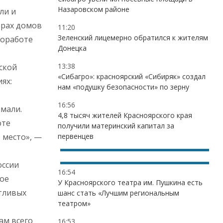
Назаровском районе
ли и
ерах домов
11:20
Зеленский лицемерно обратился к жителям
ноработе
Донецка
13:38
ской
«Сибагро»: красноярский «Сибиряк» создал
ях:
нам «подушку безопасности» по зерну
16:56
имали.
4,8 тысяч жителей Красноярского края
оте
получили материнский капитал за
 место», —
первенцев
оссии
16:54
ное
У Красноярского театра им. Пушкина есть
нтливых
шанс стать «Лучшим региональным
театром»
ам всего
16:53