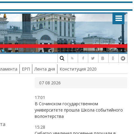
рламента
ЕРП
Лента дня
Конституция 2020
07 08 2026
17:01
В Сочинском государственном
университете прошла Школа событийного
волонтерства
кта
15:28
Сибагро увеличил посевные площади в