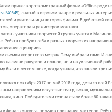
бятам принес короткометражный фильм «Offline-родите
ozal/40645
), снятый в игровом жанре в реальных интерь
дителей и учительницы авторов фильма. В дебютной ки
тов, оператора и режиссеров монтажа.
лятин - участники творческой группы учатся в Малинов
. Ребята пробуют себя в разных творческих направлени
написание сценариев.
м съемки «короткого метра». Тему выбрали сами. И сн
ко на смене ракурсов и планов, но и на увлеченной раб
у были в легком шоке, когда узнали, что заняли третье
жался с октября 2017 по май 2018 года, дети со всей Р
азным направлениям искусства: театр, вокал, музыкаль
ника, кино. Победителями сезона стали более 60 тала
в финал конкурса, получив признание мастеров. Ребят