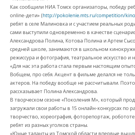
Как сообщили НИА Томск организаторы, победу ре
online-дети» (
http://pokolenie.mts.ru/competition/kin
ребят в селе Малиновка и с участием реальных ро
сами выступили одновременно в качестве сценарис
Александрова Полина, Котова Полина и Артем Сысо
средней школе, занимаются в школьном кинокружке
режиссура и фотография, театральное искусство и 
«Для нас эта работа стала первым настоящим опыто
Вобщем, про себя. Акцент в фильме делался не толь
актеров. На победу вообще не рассчитывали. Поэтом
рассказывает Полина Александрова.
В творческом сезоне «Поколения М», который продол
загружали свои работы в 15 онлайн-конкурсах по р
творчество, хореография, фоторепортаж, робототех
ребят из разных уголков страны.
«Юные таланты из Томской области впервые вышли 