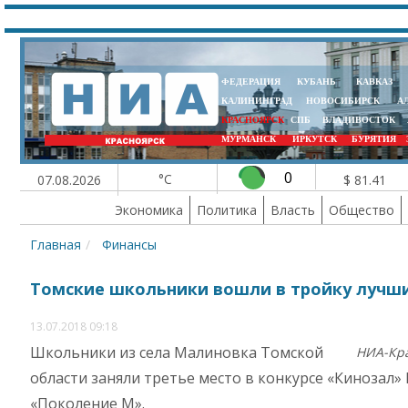
ФЕДЕРАЦИЯ
КУБАНЬ
КАВКАЗ
КАЛИНИНГРАД
НОВОСИБИРСК
А
КРАСНОЯРСК
СПБ
ВЛАДИВОСТОК
МУРМАНСК
ИРКУТСК
БУРЯТИЯ
0
°C
07.08.2026
$ 81.41
Экономика
Политика
Власть
Общество
Главная
Финансы
Томские школьники вошли в тройку лучш
13.07.2018 09:18
Школьники из села Малиновка Томской
НИА-Кр
области заняли третье место в конкурсе «Кинозал»
«Поколение М».