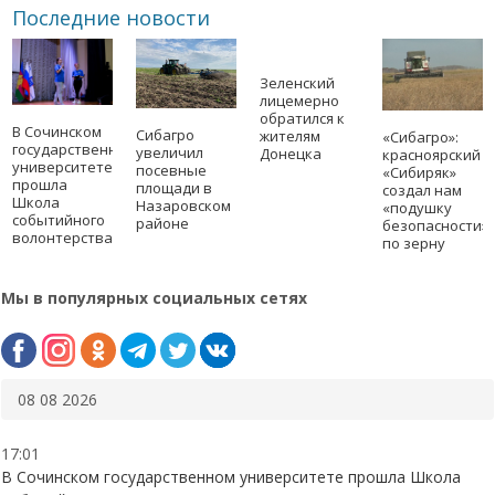
Последние новости
Зеленский
лицемерно
обратился к
В Сочинском
Сибагро
жителям
«Сибагро»:
государственном
увеличил
Донецка
красноярский
университете
посевные
«Сибиряк»
прошла
площади в
создал нам
Школа
Назаровском
«подушку
событийного
районе
безопасности»
волонтерства
по зерну
Мы в популярных социальных сетях
08 08 2026
17:01
В Сочинском государственном университете прошла Школа