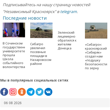
Подписывайтесь на нашу страницу новостей
"Независимый Красноярск" в
telegram
.
Последние новости
Зеленский
лицемерно
обратился к
В Сочинском
Сибагро
жителям
«Сибагро»:
государственном
увеличил
Донецка
красноярский
университете
посевные
«Сибиряк»
прошла
площади в
создал нам
Школа
Назаровском
«подушку
событийного
районе
безопасности»
волонтерства
по зерну
Мы в популярных социальных сетях
06 08 2026