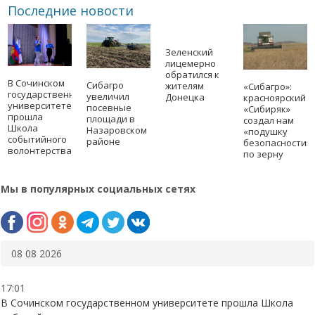
Последние новости
Зеленский
лицемерно
обратился к
В Сочинском
Сибагро
жителям
«Сибагро»:
государственном
увеличил
Донецка
красноярский
университете
посевные
«Сибиряк»
прошла
площади в
создал нам
Школа
Назаровском
«подушку
событийного
районе
безопасности»
волонтерства
по зерну
Мы в популярных социальных сетях
08 08 2026
17:01
В Сочинском государственном университете прошла Школа