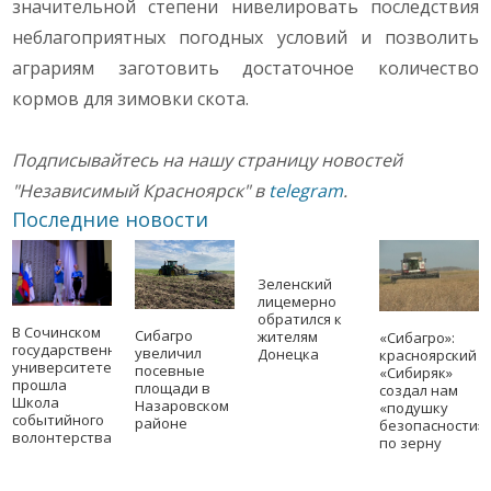
значительной степени нивелировать последствия
неблагоприятных погодных условий и позволить
аграриям заготовить достаточное количество
кормов для зимовки скота.
Подписывайтесь на нашу страницу новостей
"Независимый Красноярск" в
telegram
.
Последние новости
Зеленский
лицемерно
обратился к
В Сочинском
Сибагро
жителям
«Сибагро»:
государственном
увеличил
Донецка
красноярский
университете
посевные
«Сибиряк»
прошла
площади в
создал нам
Школа
Назаровском
«подушку
событийного
районе
безопасности»
волонтерства
по зерну