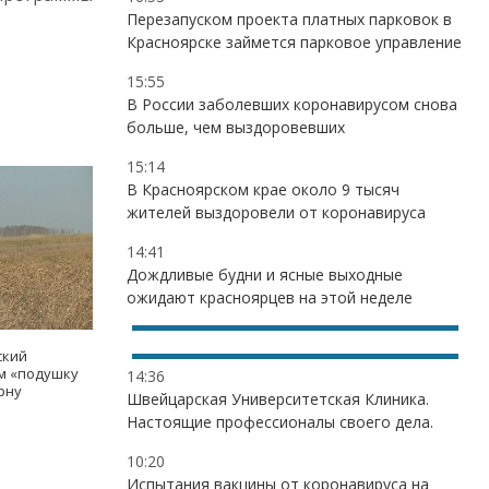
Перезапуском проекта платных парковок в
Красноярске займется парковое управление
15:55
В России заболевших коронавирусом снова
больше, чем выздоровевших
15:14
В Красноярском крае около 9 тысяч
жителей выздоровели от коронавируса
14:41
Дождливые будни и ясные выходные
ожидают красноярцев на этой неделе
ский
ам «подушку
14:36
рну
Швейцарская Университетская Клиника.
Настоящие профессионалы своего дела.
10:20
Испытания вакцины от коронавируса на