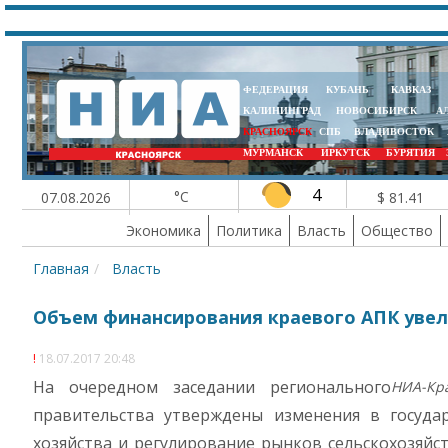
ФЕДЕРАЦИЯ
КУБАНЬ
КАВКАЗ
КАЛИНИНГРАД
НОВОСИБИРСК
А
КРАСНОЯРСК
СПБ
ВЛАДИВОСТОК
МУРМАНСК
ИРКУТСК
БУРЯТИЯ
4
°C
07.08.2026
$ 81.41
Экономика
Политика
Власть
Общество
Главная
Власть
Объем финансирования краевого АПК увели
18.07.2017 20:48
На очередном заседании регионального
НИА-Кр
правительства утверждены изменения в государ
хозяйства и регулирование рынков сельскохозяйс