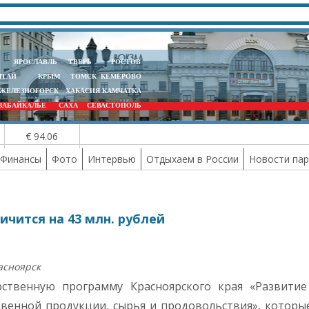
ЯРОСЛАВЛЬ
ТВЕРЬ
РОСТОВ
ЛТАЙ
КРЫМ
ТОМСК
КЕМЕРОВО
ЖЕЛЕЗНОГОРСК
ХАКАСИЯ
КАМЧАТКА
ЗАБАЙКАЛЬЕ
САХА
СЕВАСТОПОЛЬ
€ 94.06
Финансы
Фото
Интервью
Отдыхаем в России
Новости па
чится на 43 млн. рублей
асноярск
ственную программу Красноярского края «Развитие
твенной продукции, сырья и продовольствия», которы