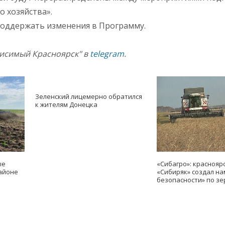
о хозяйства».
поддержать изменения в Программу.
висимый Красноярск" в
telegram
.
Зеленский лицемерно обратился
к жителям Донецка
ые
«Сибагро»: краснояр
айоне
«Сибиряк» создал н
безопасности» по зе