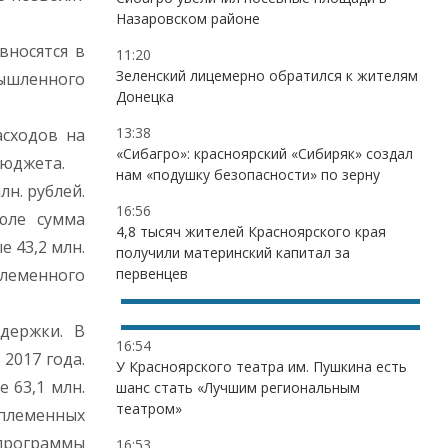
Назаровском районе
вносятся в
11:20
Зеленский лицемерно обратился к жителям
ышленного
Донецка
13:38
асходов на
«Сибагро»: красноярский «Сибиряк» создал
бюджета.
нам «подушку безопасности» по зерну
н. рублей.
16:56
юле сумма
4,8 тысяч жителей Красноярского края
 43,2 млн.
получили материнский капитал за
леменного
первенцев
держки. В
16:54
 2017 года.
У Красноярского театра им. Пушкина есть
 63,1 млн.
шанс стать «Лучшим региональным
театром»
 племенных
дпрограммы
16:53