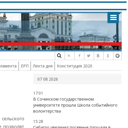
рламента
ЕРП
Лента дня
Конституция 2020
07 08 2026
17:01
В Сочинском государственном
университете прошла Школа событийного
волонтерства
 сельского
15:28
е позволят
Сибагро увеличил посевные площади в