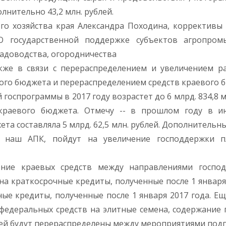
лнительно 43,2 млн. рублей.
го хозяйства края Александра Походина, коррективы 
О государственной поддержке субъектов агропром
садоводства, огородничества
акже в связи с перераспределением и увеличением р
ого бюджета и перераспределением средств краевого 
оспрограммы в 2017 году возрастет до 6 млрд. 834,8 мл
а краевого бюджета. Отмечу -- в прошлом году в и
а составляла 5 млрд. 62,5 млн. рублей. Дополнительные
т наш АПК, пойдут на увеличение господдержки п
ение краевых средств между направлениями господ
 на краткосрочные кредиты, полученные после 1 января
ые кредиты, полученные после 1 января 2017 года. Еще
 федеральных средств на элитные семена, содержание
блей будут перераспределены между мероприятиями по