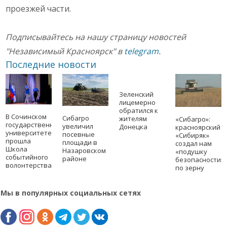
проезжей части.
Подписывайтесь на нашу страницу новостей
"Независимый Красноярск" в
telegram
.
Последние новости
Зеленский
лицемерно
обратился к
В Сочинском
Сибагро
жителям
«Сибагро»:
государственном
увеличил
Донецка
красноярский
университете
посевные
«Сибиряк»
прошла
площади в
создал нам
Школа
Назаровском
«подушку
событийного
районе
безопасности»
волонтерства
по зерну
Мы в популярных социальных сетях