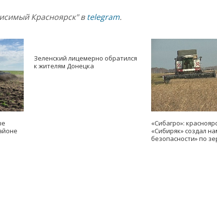
висимый Красноярск" в
telegram
.
Зеленский лицемерно обратился
к жителям Донецка
ые
«Сибагро»: краснояр
айоне
«Сибиряк» создал н
безопасности» по зе