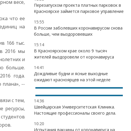
рном весе,
Перезапуском проекта платных парковок в
Красноярске займется парковое управление
ока что ее
15:55
 единиц на
В России заболевших коронавирусом снова
больше, чем выздоровевших
в 166 тыс.
15:14
 в 2016 мы
В Красноярском крае около 9 тысяч
жителей выздоровели от коронавируса
нолетних и
но больше.
14:41
Дождливые будни и ясные выходные
016 года.
ожидают красноярцев на этой неделе
плана», --
язи с тем,
14:36
Швейцарская Университетская Клиника.
е ресурсы,
Настоящие профессионалы своего дела.
студентов
10:20
оров.
Испытания вакцины от коронавируса на