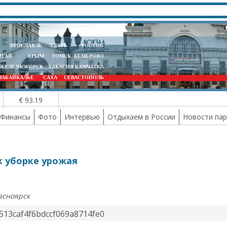
ЯРОСЛАВЛЬ
ТВЕРЬ
РОСТОВ
ЛТАЙ
КРЫМ
ТОМСК
КЕМЕРОВО
ЖЕЛЕЗНОГОРСК
ХАКАСИЯ
КАМЧАТКА
ЗАБАЙКАЛЬЕ
САХА
СЕВАСТОПОЛЬ
€ 93.19
Финансы
Фото
Интервью
Отдыхаем в России
Новости па
к уборке урожая
асноярск