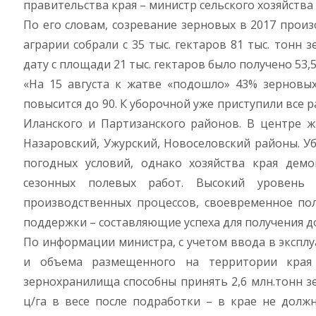
правительства края – министр сельского хозяйств
По его словам, созревание зерновых в 2017 прои
аграрии собрали с 35 тыс. гектаров 81 тыс. тонн 
дату с площади 21 тыс. гектаров было получено 53,5
«На 15 августа к жатве «подошло» 43% зерновых
повысится до 90. К уборочной уже приступили все
Иланского и Партизанского районов. В центре ж
Назаровский, Ужурский, Новоселовский районы. Уб
погодных условий, однако хозяйства края дем
сезонных полевых работ. Высокий уровень а
производственных процессов, своевременное пол
поддержки – составляющие успеха для получения д
По информации министра, с учетом ввода в эксплу
и объема размещенного на территории края з
зернохранилища способны принять 2,6 млн.тонн зе
ц/га в весе после подработки – в крае не долж