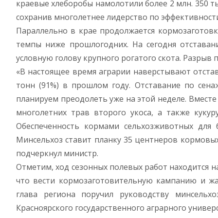
краевые хлеборобы намолотили более 2 млн. 350 ты
сохранив многолетнее лидерство по эффективности
Параллельно в крае продолжается кормозаготовка
темпы ниже прошлогодних. На сегодня отставан
условную голову крупного рогатого скота. Разрыв 
«В настоящее время аграрии наверстывают отставан
тонн (91%) в прошлом году. Отставание по сенаж
планируем преодолеть уже на этой неделе. Вместе
многолетних трав второго укоса, а также кукур
Обеспеченность кормами сельхозживотных для 
Минсельхоз ставит планку 35 центнеров кормовых
подчеркнул министр.
Отметим, ход сезонных полевых работ находится на
что вести кормозаготовительную кампанию и жат
глава региона поручил руководству минсельх
Красноярского государственного аграрного униве