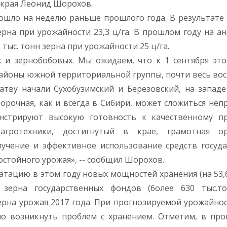
а края Леонид Шорохов.
зошло на неделю раньше прошлого года. В результате 
зерна при урожайности 23,3 ц/га. В прошлом году на а
 тыс. тонн зерна при урожайности 25 ц/га.
 и зернобобовых. Мы ожидаем, что к 1 сентября эт
 районы южной территориальной группы, почти весь вос
атву начали Сухобузимский и Березовский, на западе
орочная, как и всегда в Сибири, может сложиться непр
онстрируют высокую готовность к качественному п
гротехники, достигнутый в крае, грамотная ор
учение и эффективное использование средств госуд
остойного урожая», -- сообщил Шорохов.
атацию в этом году новых мощностей хранения (на 53,6
ерна государственных фондов (более 630 тыс.то
рна урожая 2017 года. При прогнозируемой урожайност
но возникнуть проблем с хранением. Отметим, в пр