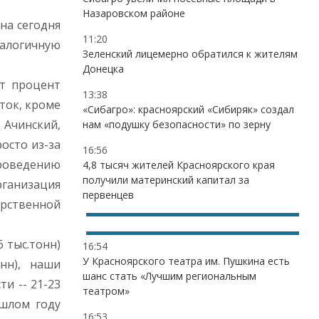
Назаровском районе
на сегодня
11:20
налогичную
Зеленский лицемерно обратился к жителям
Донецка
от процент
13:38
ток, кроме
«Сибагро»: красноярский «Сибиряк» создал
 Ачинский,
нам «подушку безопасности» по зерну
осто из-за
16:56
роведению
4,8 тысяч жителей Красноярского края
получили материнский капитал за
ганизация
первенцев
арственной
 тыс.тонн)
16:54
У Красноярского театра им. Пушкина есть
нн), наши
шанс стать «Лучшим региональным
и -- 21-23
театром»
ошлом году
16:53