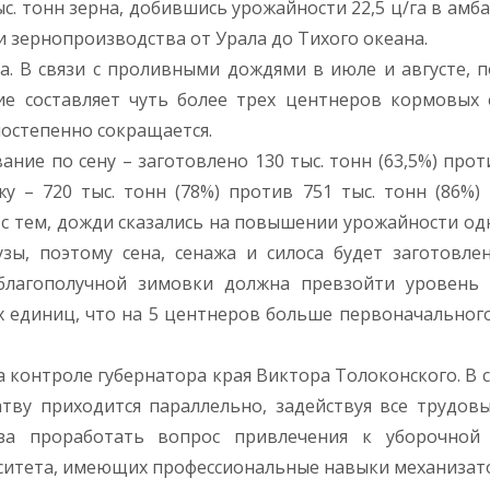
с. тонн зерна, добившись урожайности 22,5 ц/га в амба
 зернопроизводства от Урала до Тихого океана.
. В связи с проливными дождями в июле и августе, п
ие составляет чуть более трех центнеров кормовых
постепенно сокращается.
ие по сену – заготовлено 130 тыс. тонн (63,5%) проти
у – 720 тыс. тонн (78%) против 751 тыс. тонн (86%)
 с тем, дожди сказались на повышении урожайности од
узы, поэтому сена, сенажа и силоса будет заготовле
благополучной зимовки должна превзойти уровень 2
 единиц, что на 5 центнеров больше первоначального 
 контроле губернатора края Виктора Толоконского. В св
ву приходится параллельно, задействуя все трудовы
оза проработать вопрос привлечения к уборочной 
рситета, имеющих профессиональные навыки механизат