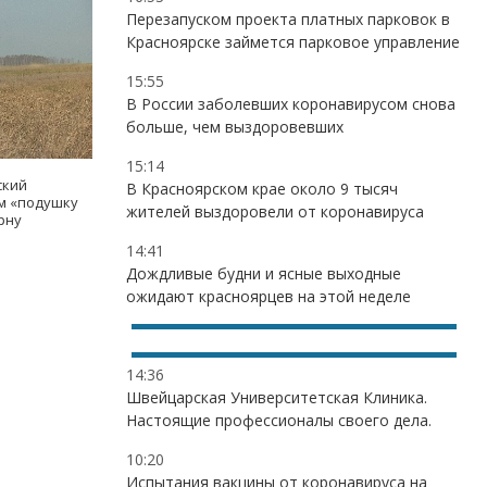
Перезапуском проекта платных парковок в
Красноярске займется парковое управление
15:55
В России заболевших коронавирусом снова
больше, чем выздоровевших
15:14
ский
В Красноярском крае около 9 тысяч
ам «подушку
жителей выздоровели от коронавируса
рну
14:41
Дождливые будни и ясные выходные
ожидают красноярцев на этой неделе
14:36
Швейцарская Университетская Клиника.
Настоящие профессионалы своего дела.
10:20
Испытания вакцины от коронавируса на