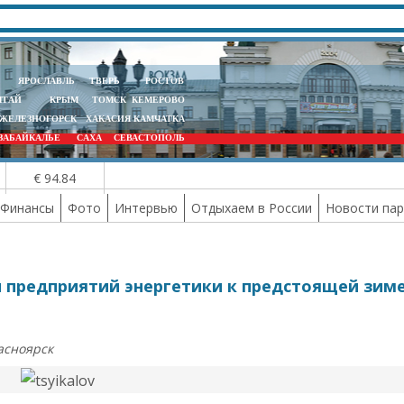
ЯРОСЛАВЛЬ
ТВЕРЬ
РОСТОВ
ЛТАЙ
КРЫМ
ТОМСК
КЕМЕРОВО
ЖЕЛЕЗНОГОРСК
ХАКАСИЯ
КАМЧАТКА
ЗАБАЙКАЛЬЕ
САХА
СЕВАСТОПОЛЬ
€ 94.84
Финансы
Фото
Интервью
Отдыхаем в России
Новости па
и предприятий энергетики к предстоящей зим
асноярск