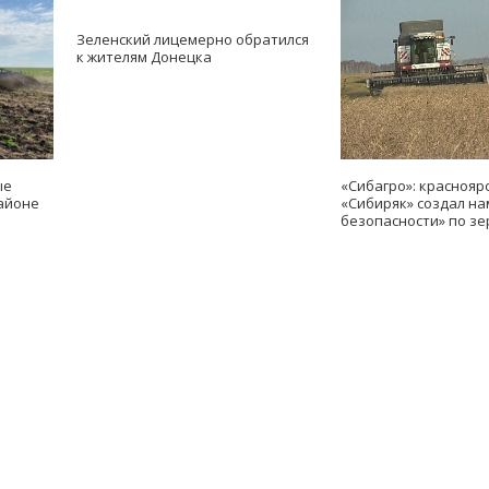
Зеленский лицемерно обратился
к жителям Донецка
ые
«Сибагро»: краснояр
айоне
«Сибиряк» создал н
безопасности» по зе