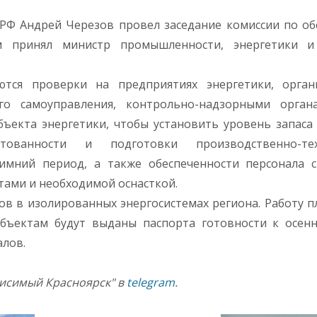
и РФ Андрей Черезов провел заседание комиссии по о
ем принял министр промышленности, энергетики и
ся проверки на предприятиях энергетики, орган
го самоуправления, контрольно-надзорными органа
бъекта энергетики, чтобы установить уровень запаса
ктованности и подготовки производственно-тех
зимний период, а также обеспеченности персонала 
ами и необходимой оснасткой.
ов в изолированных энергосистемах региона. Работу п
убъектам будут выданы паспорта готовности к осен
алов.
висимый Красноярск" в
telegram
.