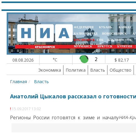
ФЕДЕРАЦИЯ
КУБАНЬ
КАВКАЗ
КАЛИНИНГРАД
НОВОСИБИРСК
А
КРАСНОЯРСК
СПБ
ВЛАДИВОСТОК
МУРМАНСК
ИРКУТСК
БУРЯТИЯ
2
°C
08.08.2026
$ 82.17
Экономика
Политика
Власть
Общество
Главная
Власть
Анатолий Цыкалов рассказал о готовност
15.09.2017 13:02
Регионы России готовятся к зиме и началу
НИА-Кр