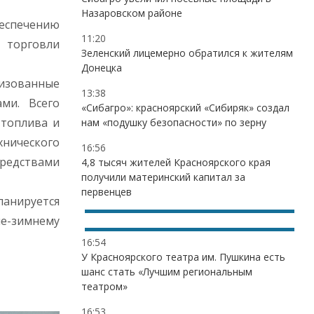
Назаровском районе
беспечению
11:20
 торговли
Зеленский лицемерно обратился к жителям
Донецка
изованные
13:38
ми. Всего
«Сибагро»: красноярский «Сибиряк» создал
 топлива и
нам «подушку безопасности» по зерну
нического
16:56
средствами
4,8 тысяч жителей Красноярского края
получили материнский капитал за
первенцев
ланируется
не-зимнему
16:54
У Красноярского театра им. Пушкина есть
шанс стать «Лучшим региональным
театром»
16:53