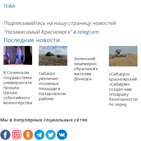
года
.
Подписывайтесь на нашу страницу новостей
"Независимый Красноярск" в
telegram
.
Последние новости
Зеленский
лицемерно
обратился к
В Сочинском
Сибагро
жителям
«Сибагро»:
государственном
увеличил
Донецка
красноярский
университете
посевные
«Сибиряк»
прошла
площади в
создал нам
Школа
Назаровском
«подушку
событийного
районе
безопасности»
волонтерства
по зерну
Мы в популярных социальных сетях