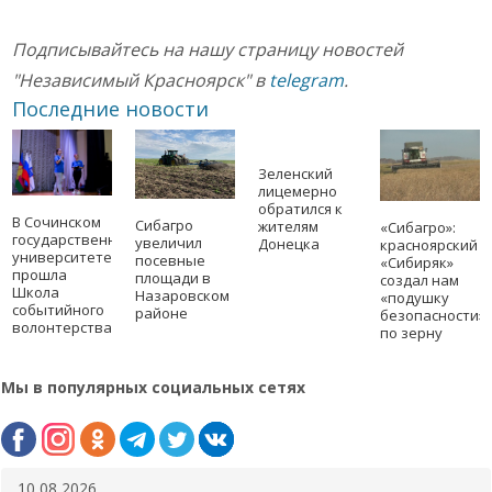
Подписывайтесь на нашу страницу новостей
"Независимый Красноярск" в
telegram
.
Последние новости
Зеленский
лицемерно
обратился к
В Сочинском
Сибагро
жителям
«Сибагро»:
государственном
увеличил
Донецка
красноярский
университете
посевные
«Сибиряк»
прошла
площади в
создал нам
Школа
Назаровском
«подушку
событийного
районе
безопасности»
волонтерства
по зерну
Мы в популярных социальных сетях
10 08 2026