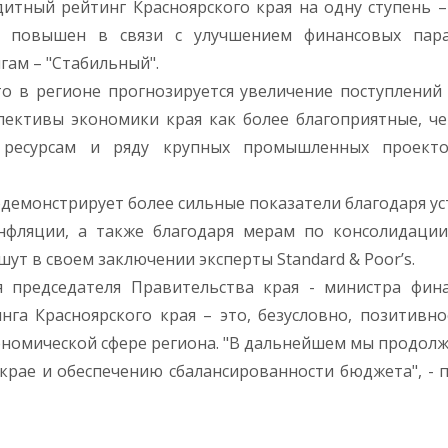
итный рейтинг Красноярского края на одну ступень – 
нг повышен в связи с улучшением финансовых пар
гам – "Стабильный".
то в регионе прогнозируется увеличение поступлений
ективы экономики края как более благоприятные, че
 ресурсам и ряду крупных промышленных проект
одемонстрирует более сильные показатели благодаря у
нфляции, а также благодаря мерам по консолидации
т в своем заключении эксперты Standard & Poor’s.
я председателя Правительства края - министра фин
га Красноярского края – это, безусловно, позитивно
номической сфере региона. "В дальнейшем мы продолж
крае и обеспечению сбалансированности бюджета", - 