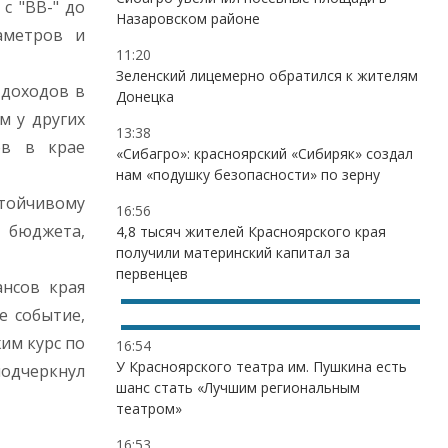
с "ВВ-" до
Назаровском районе
аметров и
11:20
Зеленский лицемерно обратился к жителям
 доходов в
Донецка
м у других
13:38
ов в крае
«Сибагро»: красноярский «Сибиряк» создал
нам «подушку безопасности» по зерну
стойчивому
16:56
 бюджета,
4,8 тысяч жителей Красноярского края
получили материнский капитал за
первенцев
ансов края
е событие,
им курс по
16:54
У Красноярского театра им. Пушкина есть
подчеркнул
шанс стать «Лучшим региональным
театром»
16:53