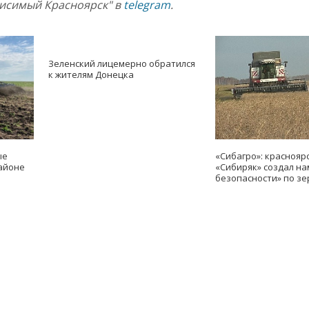
висимый Красноярск" в
telegram
.
Зеленский лицемерно обратился
к жителям Донецка
ые
«Сибагро»: краснояр
айоне
«Сибиряк» создал н
безопасности» по зе