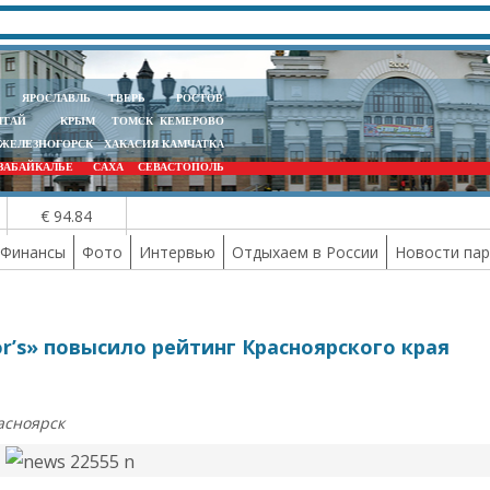
ЯРОСЛАВЛЬ
ТВЕРЬ
РОСТОВ
ЛТАЙ
КРЫМ
ТОМСК
КЕМЕРОВО
ЖЕЛЕЗНОГОРСК
ХАКАСИЯ
КАМЧАТКА
ЗАБАЙКАЛЬЕ
САХА
СЕВАСТОПОЛЬ
€ 94.84
Финансы
Фото
Интервью
Отдыхаем в России
Новости па
r’s» повысило рейтинг Красноярского края
асноярск