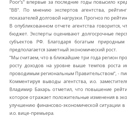
Poor’s" впервые за последние годы повысило кред
"BB". По мнению экспертов агентства, рейти
показателей долговой нагрузки. Прогноз по рейтин
В опубликованном отчете агентства говорится, ч
бюджет. Эксперты оценивают долгосрочные персп
субъектов РФ. Благодаря богатым природным
предполагается заметный экономический рост.
"Мы считаем, что в ближайшие три года регион пр
росту доходов на уровне выше темпов роста и
проводимым региональным Правительством", - пишу
Комментируя выводы агентства, и.о. заместител
Владимир Бахарь отметил, что повышение рейтин
которое отражает положительные изменения в эко
улучшению финансово-экономической ситуации в 
и.о. вице-премьера.