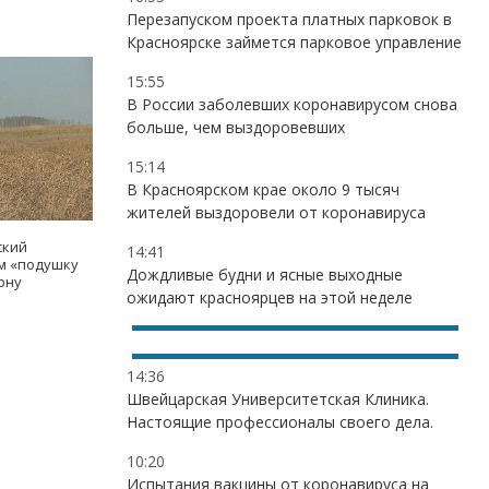
Перезапуском проекта платных парковок в
Красноярске займется парковое управление
15:55
В России заболевших коронавирусом снова
больше, чем выздоровевших
15:14
В Красноярском крае около 9 тысяч
жителей выздоровели от коронавируса
ский
14:41
ам «подушку
Дождливые будни и ясные выходные
рну
ожидают красноярцев на этой неделе
14:36
Швейцарская Университетская Клиника.
Настоящие профессионалы своего дела.
10:20
Испытания вакцины от коронавируса на