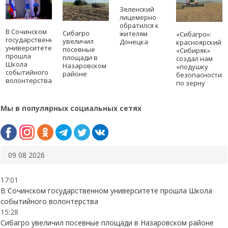
Зеленский
лицемерно
обратился к
В Сочинском
Сибагро
жителям
«Сибагро»:
государственном
увеличил
Донецка
красноярский
университете
посевные
«Сибиряк»
прошла
площади в
создал нам
Школа
Назаровском
«подушку
событийного
районе
безопасности»
волонтерства
по зерну
Мы в популярных социальных сетях
09 08 2026
17:01
В Сочинском государственном университете прошла Школа
событийного волонтерства
15:28
Сибагро увеличил посевные площади в Назаровском районе