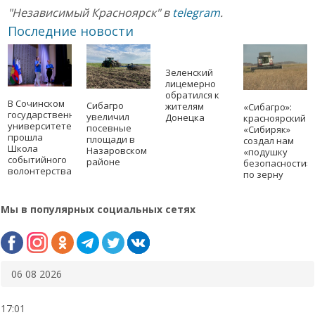
"Независимый Красноярск" в
telegram
.
Последние новости
Зеленский
лицемерно
обратился к
В Сочинском
Сибагро
жителям
«Сибагро»:
государственном
увеличил
Донецка
красноярский
университете
посевные
«Сибиряк»
прошла
площади в
создал нам
Школа
Назаровском
«подушку
событийного
районе
безопасности»
волонтерства
по зерну
Мы в популярных социальных сетях
06 08 2026
17:01