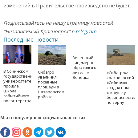
изменений в Правительстве произведено не будет.
Подписывайтесь на нашу страницу новостей
"Независимый Красноярск" в
telegram
.
Последние новости
Зеленский
лицемерно
обратился к
В Сочинском
Сибагро
жителям
«Сибагро»:
государственном
увеличил
Донецка
красноярский
университете
посевные
«Сибиряк»
прошла
площади в
создал нам
Школа
Назаровском
«подушку
событийного
районе
безопасности»
волонтерства
по зерну
Мы в популярных социальных сетях