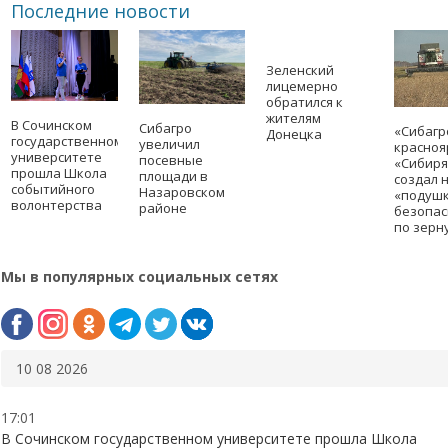
Последние новости
Зеленский
лицемерно
обратился к
жителям
В Сочинском
Сибагро
«Сибагр
Донецка
государственном
увеличил
красноя
университете
посевные
«Сибиря
прошла Школа
площади в
создал 
событийного
Назаровском
«подуш
волонтерства
районе
безопас
по зерн
Мы в популярных социальных сетях
10 08 2026
17:01
В Сочинском государственном университете прошла Школа