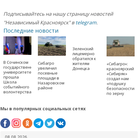
Подписывайтесь на нашу страницу новостей
"Независимый Красноярск" в
telegram
.
Последние новости
Зеленский
лицемерно
обратился к
В Сочинском
Сибагро
жителям
«Сибагро»:
государственном
увеличил
Донецка
красноярский
университете
посевные
«Сибиряк»
прошла
площади в
создал нам
Школа
Назаровском
«подушку
событийного
районе
безопасности»
волонтерства
по зерну
Мы в популярных социальных сетях
08 08 2026