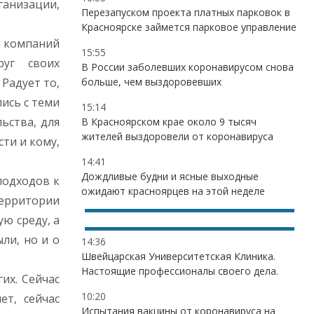
ганизации,
Перезапуском проекта платных парковок в
Красноярске займется парковое управление
х компаний
15:55
уг своих
В России заболевших коронавирусом снова
Радует то,
больше, чем выздоровевших
ись с теми
15:14
ьства, для
В Красноярском крае около 9 тысяч
жителей выздоровели от коронавируса
ти и кому,
14:41
Дождливые будни и ясные выходные
подходов к
ожидают красноярцев на этой неделе
территории
ю среду, а
ли, но и о
14:36
Швейцарская Университетская Клиника.
Настоящие профессионалы своего дела.
их. Сейчас
10:20
ет, сейчас
Испытания вакцины от коронавируса на