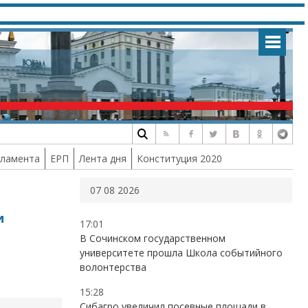
рламента
ЕРП
Лента дня
Конституция 2020
07 08 2026
и
17:01
В Сочинском государственном
университете прошла Школа событийного
волонтерства
15:28
Сибагро увеличил посевные площади в