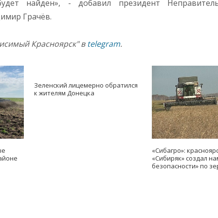
удет найден», - добавил президент Неправитель
димир Грачёв.
висимый Красноярск" в
telegram
.
Зеленский лицемерно обратился
к жителям Донецка
ые
«Сибагро»: краснояр
айоне
«Сибиряк» создал н
безопасности» по зе