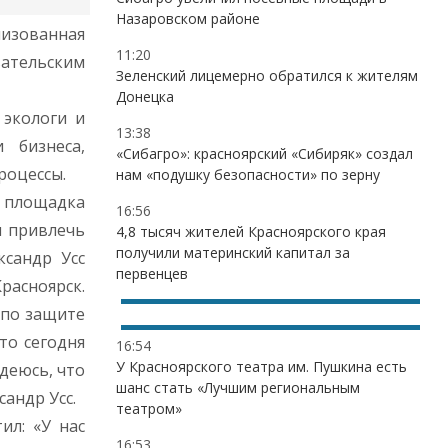
Назаровском районе
низованная
11:20
ательским
Зеленский лицемерно обратился к жителям
Донецка
 экологи и
13:38
 бизнеса,
«Сибагро»: красноярский «Сибиряк» создал
роцессы.
нам «подушку безопасности» по зерну
 площадка
16:56
и привлечь
4,8 тысяч жителей Красноярского края
получили материнский капитал за
ксандр Усс
первенцев
расноярск.
 по защите
то сегодня
16:54
У Красноярского театра им. Пушкина есть
деюсь, что
шанс стать «Лучшим региональным
андр Усс.
театром»
ил: «У нас
16:53