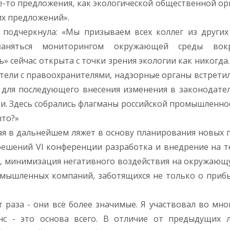
е-то предложения, как экологической общественной ор
их предложений».
 подчеркнула: «Мы призываем всех коллег из други
аняться мониторингом окружающей среды вокр
 сейчас открыта с точки зрения экологии как никогда. 
ители с правоохранителями, надзорные органы встретил
для последующего внесения изменения в законодател
и. Здесь собрались флагманы российской промышленнос
ыто?»
ая в дальнейшем ляжет в основу планирования новых 
 решений VI конференции разработка и внедрение на 
й, минимизация негативного воздействия на окружающу
мышленных компаний, заботящихся не только о прибы
аза - они всё более значимые. Я участвовал во мног
нс - это основа всего. В отличие от предыдущих л