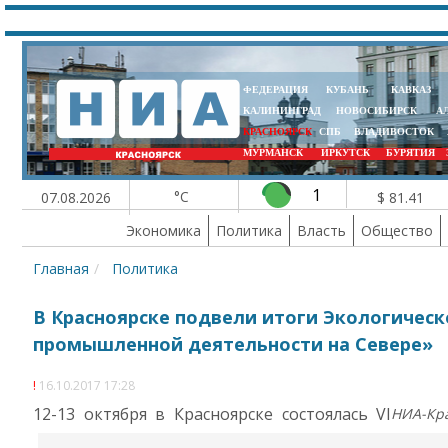
ФЕДЕРАЦИЯ
КУБАНЬ
КАВКАЗ
КАЛИНИНГРАД
НОВОСИБИРСК
А
КРАСНОЯРСК
СПБ
ВЛАДИВОСТОК
МУРМАНСК
ИРКУТСК
БУРЯТИЯ
1
°C
07.08.2026
$ 81.41
Экономика
Политика
Власть
Общество
Главная
Политика
В Красноярске подвели итоги Экологичес
промышленной деятельности на Севере»
16.10.2017 17:28
12-13 октября в Красноярске состоялась VI
НИА-Кр