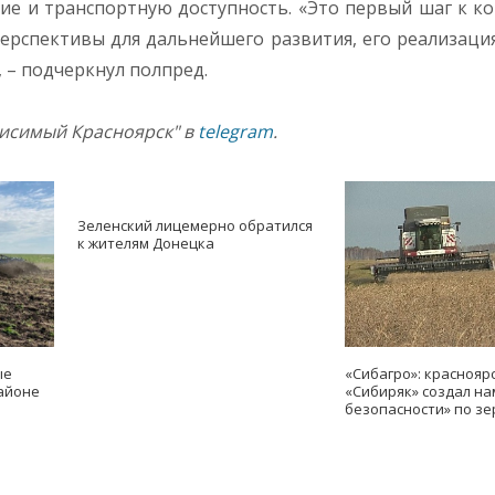
ие и транспортную доступность. «Это первый шаг к к
ерспективы для дальнейшего развития, его реализаци
, – подчеркнул полпред.
висимый Красноярск" в
telegram
.
Зеленский лицемерно обратился
к жителям Донецка
ые
«Сибагро»: краснояр
айоне
«Сибиряк» создал н
безопасности» по зе