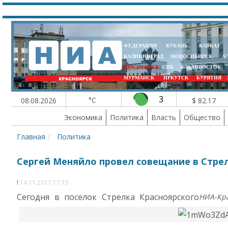
ФЕДЕРАЦИЯ
КУБАНЬ
КАВКАЗ
КАЛИНИНГРАД
НОВОСИБИРСК
А
КРАСНОЯРСК
СПБ
ВЛАДИВОСТОК
МУРМАНСК
ИРКУТСК
БУРЯТИЯ
3
°C
08.08.2026
$ 82.17
Экономика
Политика
Власть
Общество
Главная
Политика
Сергей Меняйло провел совещание в Стре
14.11.2017 17:15
Сегодня в поселок Стрелка Красноярского
НИА-Кр