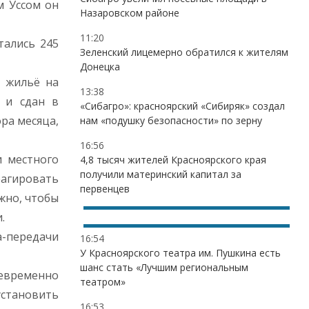
м Уссом он
Назаровском районе
11:20
тались 245
Зеленский лицемерно обратился к жителям
Донецка
о жильё на
13:38
 и сдан в
«Сибагро»: красноярский «Сибиряк» создал
ра месяца,
нам «подушку безопасности» по зерну
16:56
и местного
4,8 тысяч жителей Красноярского края
получили материнский капитал за
еагировать
первенцев
жно, чтобы
.
а-передачи
16:54
У Красноярского театра им. Пушкина есть
шанс стать «Лучшим региональным
оевременно
театром»
становить
16:53