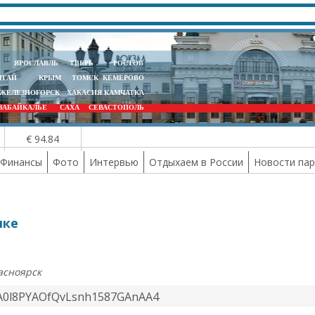
ЯРОСЛАВЛЬ
ТВЕРЬ
РОСТОВ
ЛТАЙ
КРЫМ
ТОМСК
КЕМЕРОВО
ЖЕЛЕЗНОГОРСК
ХАКАСИЯ
КАМЧАТКА
ЗАБАЙКАЛЬЕ
САХА
СЕВАСТОПОЛЬ
€ 94.84
Финансы
Фото
Интервью
Отдыхаем в России
Новости па
лке
асноярск