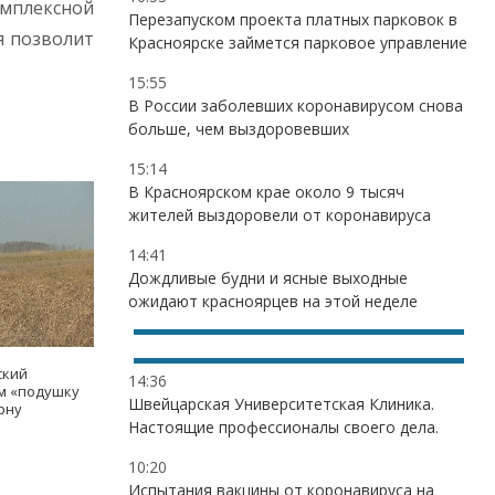
омплексной
Перезапуском проекта платных парковок в
я позволит
Красноярске займется парковое управление
15:55
В России заболевших коронавирусом снова
больше, чем выздоровевших
15:14
В Красноярском крае около 9 тысяч
жителей выздоровели от коронавируса
14:41
Дождливые будни и ясные выходные
ожидают красноярцев на этой неделе
ский
14:36
ам «подушку
Швейцарская Университетская Клиника.
рну
Настоящие профессионалы своего дела.
10:20
Испытания вакцины от коронавируса на