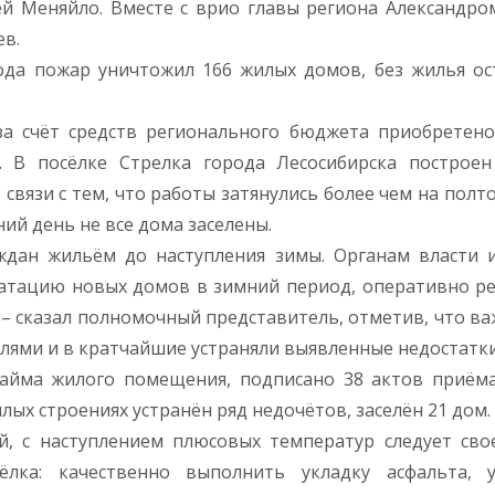
й Меняйло. Вместе с врио главы региона Александро
ев.
ода пожар уничтожил 166 жилых домов, без жилья ос
за счёт средств регионального бюджета приобретен
 В посёлке Стрелка города Лесосибирска построен
связи с тем, что работы затянулись более чем на полто
ний день не все дома заселены.
ждан жильём до наступления зимы. Органам власти 
луатацию новых домов в зимний период, оперативно р
 – сказал полномочный представитель, отметив, что ва
лями и в кратчайшие устраняли выявленные недостатки
айма жилого помещения, подписано 38 актов приём
илых строениях устранён ряд недочётов, заселён 21 дом.
й, с наступлением плюсовых температур следует св
ёлка: качественно выполнить укладку асфальта, у