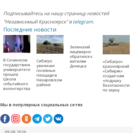
Подписывайтесь на нашу страницу новостей
"Независимый Красноярск" в
telegram
.
Последние новости
Зеленский
лицемерно
обратился к
В Сочинском
Сибагро
жителям
«Сибагро»:
государственном
увеличил
Донецка
красноярский
университете
посевные
«Сибиряк»
прошла
площади в
создал нам
Школа
Назаровском
«подушку
событийного
районе
безопасности»
волонтерства
по зерну
Мы в популярных социальных сетях
09 08 2026