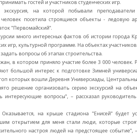
принимать гостей и участников студенческих игр.
я экскурсия, на которой побывали преподаватели
человек посетила строящиеся объекты - ледовую ар
аток "Первомайский".
курсии много интересных фактов об истории города Кр
ких игр, культурной программе. На объектах участников
адать вопросы об этапах строительства.
жан, в котором приняло участие более 3 000 человек. 
ляют большой интерес к подготовке Зимней универси
 топ которых вошли Деревня Универсиады, Центральны
нято решение организовать серию экскурсий на объе
ь интересующие вопросы", – рассказал руководител
 Оказывается, на крыше стадиона "Енисей" будет у
шим открытием для меня стали люди, которые строя
ительного настроя людей на предстоящее событие", 