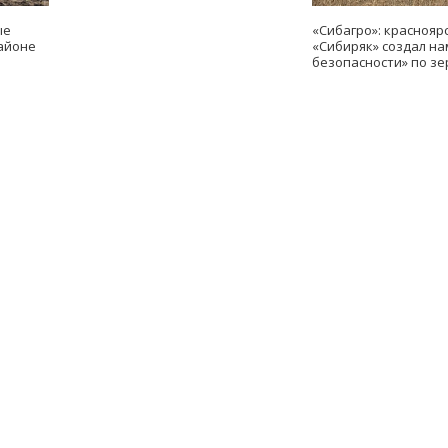
ые
«Сибагро»: краснояр
айоне
«Сибиряк» создал н
безопасности» по зе