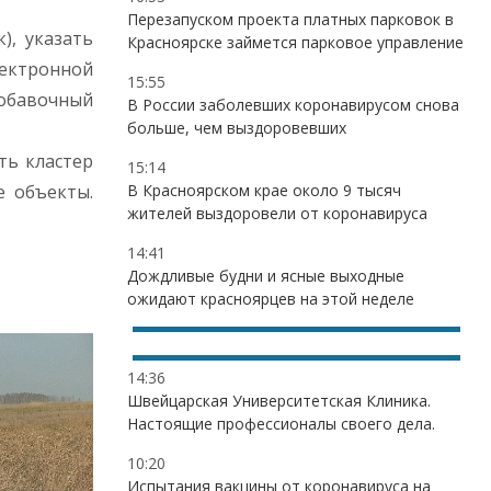
Перезапуском проекта платных парковок в
), указать
Красноярске займется парковое управление
ктронной
15:55
добавочный
В России заболевших коронавирусом снова
больше, чем выздоровевших
ть кластер
15:14
е объекты.
В Красноярском крае около 9 тысяч
жителей выздоровели от коронавируса
14:41
Дождливые будни и ясные выходные
ожидают красноярцев на этой неделе
14:36
Швейцарская Университетская Клиника.
Настоящие профессионалы своего дела.
10:20
Испытания вакцины от коронавируса на