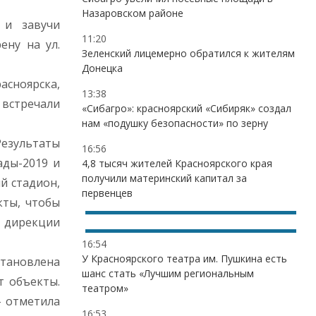
Назаровском районе
 и завучи
11:20
ену на ул.
Зеленский лицемерно обратился к жителям
Донецка
асноярска,
13:38
 встречали
«Сибагро»: красноярский «Сибиряк» создал
нам «подушку безопасности» по зерну
Результаты
16:56
ады-2019 и
4,8 тысяч жителей Красноярского края
получили материнский капитал за
й стадион,
первенцев
кты, чтобы
ь дирекции
16:54
У Красноярского театра им. Пушкина есть
становлена
шанс стать «Лучшим региональным
т объекты.
театром»
– отметила
16:53