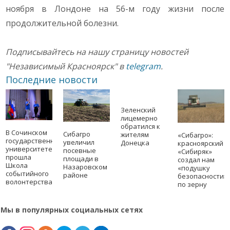
ноября в Лондоне на 56-м году жизни после
продолжительной болезни.
Подписывайтесь на нашу страницу новостей
"Независимый Красноярск" в
telegram
.
Последние новости
Зеленский
лицемерно
обратился к
В Сочинском
Сибагро
жителям
«Сибагро»:
государственном
увеличил
Донецка
красноярский
университете
посевные
«Сибиряк»
прошла
площади в
создал нам
Школа
Назаровском
«подушку
событийного
районе
безопасности»
волонтерства
по зерну
Мы в популярных социальных сетях