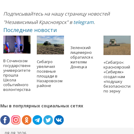
Подписывайтесь на нашу страницу новостей
"Независимый Красноярск" в
telegram
.
Последние новости
Зеленский
лицемерно
обратился к
В Сочинском
Сибагро
жителям
«Сибагро»:
государственном
увеличил
Донецка
красноярский
университете
посевные
«Сибиряк»
прошла
площади в
создал нам
Школа
Назаровском
«подушку
событийного
районе
безопасности»
волонтерства
по зерну
Мы в популярных социальных сетях
08 08 2026