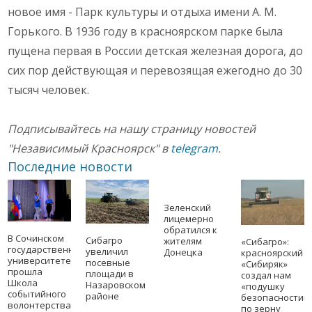
новое имя - Парк культуры и отдыха имени А. М.
Горького. В 1936 году в красноярском парке была
пущена первая в России детская железная дорога, до
сих пор действующая и перевозящая ежегодно до 30
тысяч человек.
Подписывайтесь на нашу страницу новостей
"Независимый Красноярск" в
telegram
.
Последние новости
Зеленский
лицемерно
обратился к
В Сочинском
Сибагро
жителям
«Сибагро»:
государственном
увеличил
Донецка
красноярский
университете
посевные
«Сибиряк»
прошла
площади в
создал нам
Школа
Назаровском
«подушку
событийного
районе
безопасности»
волонтерства
по зерну