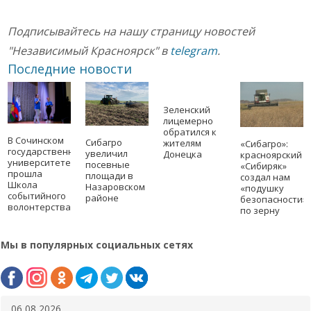
Подписывайтесь на нашу страницу новостей
"Независимый Красноярск" в
telegram
.
Последние новости
Зеленский
лицемерно
обратился к
В Сочинском
Сибагро
жителям
«Сибагро»:
государственном
увеличил
Донецка
красноярский
университете
посевные
«Сибиряк»
прошла
площади в
создал нам
Школа
Назаровском
«подушку
событийного
районе
безопасности»
волонтерства
по зерну
Мы в популярных социальных сетях
06 08 2026