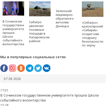
Зеленский
лицемерно
обратился к
В Сочинском
Сибагро
жителям
«Сибагро»:
государственном
увеличил
Донецка
красноярский
университете
посевные
«Сибиряк»
прошла
площади в
создал нам
Школа
Назаровском
«подушку
событийного
районе
безопасности»
волонтерства
по зерну
Мы в популярных социальных сетях
07 08 2026
17:01
В Сочинском государственном университете прошла Школа
событийного волонтерства
15:28