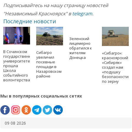
Подписывайтесь на нашу страницу новостей
"Независимый Красноярск" в
telegram
.
Последние новости
Зеленский
лицемерно
обратился к
В Сочинском
Сибагро
жителям
«Сибагро»:
государственном
увеличил
Донецка
красноярский
университете
посевные
«Сибиряк»
прошла
площади в
создал нам
Школа
Назаровском
«подушку
событийного
районе
безопасности»
волонтерства
по зерну
Мы в популярных социальных сетях
09 08 2026