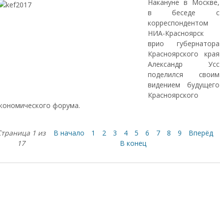
Накануне в Москве,
в беседе с
корреспондентом
НИА-Красноярск
врио губернатора
Красноярского края
Александр Усс
поделился своим
видением будущего
Красноярского
кономического форума.
Страница 1 из
В начало
1
2
3
4
5
6
7
8
9
Вперёд
17
В конец