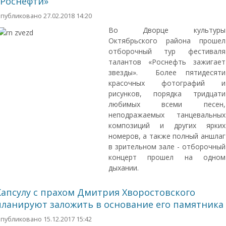
«Роснефти»
публиковано 27.02.2018 14:20
Во Дворце культуры
Октябрьского района прошел
отборочный тур фестиваля
талантов «Роснефть зажигает
звезды». Более пятидесяти
красочных фотографий и
рисунков, порядка тридцати
любимых всеми песен,
неподражаемых танцевальных
композиций и других ярких
номеров, а также полный аншлаг
в зрительном зале - отборочный
концерт прошел на одном
дыхании.
Капсулу с прахом Дмитрия Хворостовского
планируют заложить в основание его памятника
публиковано 15.12.2017 15:42