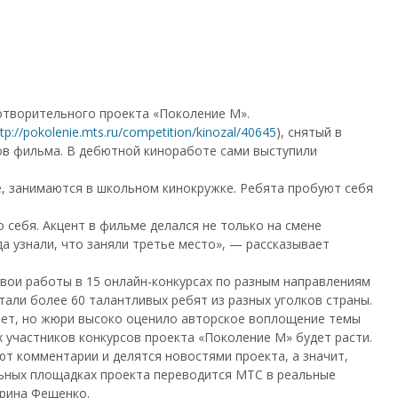
отворительного проекта «Поколение М».
tp://pokolenie.mts.ru/competition/kinozal/40645
), снятый в
ов фильма. В дебютной киноработе сами выступили
е, занимаются в школьном кинокружке. Ребята пробуют себя
 себя. Акцент в фильме делался не только на смене
да узнали, что заняли третье место», — рассказывает
свои работы в 15 онлайн-конкурсах по разным направлениям
тали более 60 талантливых ребят из разных уголков страны.
 лет, но жюри высоко оценило авторское воплощение темы
х участников конкурсов проекта «Поколение М» будет расти.
ют комментарии и делятся новостями проекта, а значит,
льных площадках проекта переводится МТС в реальные
рина Фещенко.