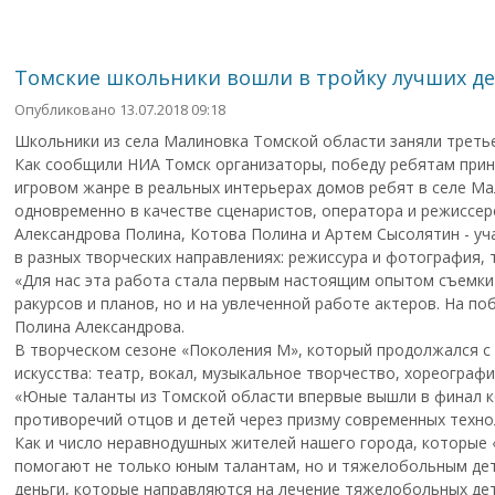
Томские школьники вошли в тройку лучших д
Опубликовано 13.07.2018 09:18
Школьники из села Малиновка Томской области заняли третье
Как сообщили НИА Томск организаторы, победу ребятам принес
игровом жанре в реальных интерьерах домов ребят в селе Ма
одновременно в качестве сценаристов, оператора и режиссер
Александрова Полина, Котова Полина и Артем Сысолятин - уч
в разных творческих направлениях: режиссура и фотография, 
«Для нас эта работа стала первым настоящим опытом съемки «
ракурсов и планов, но и на увлеченной работе актеров. На по
Полина Александрова.
В творческом сезоне «Поколения М», который продолжался с о
искусства: театр, вокал, музыкальное творчество, хореограф
«Юные таланты из Томской области впервые вышли в финал ко
противоречий отцов и детей через призму современных технол
Как и число неравнодушных жителей нашего города, которые «
помогают не только юным талантам, но и тяжелобольным дет
деньги, которые направляются на лечение тяжелобольных де