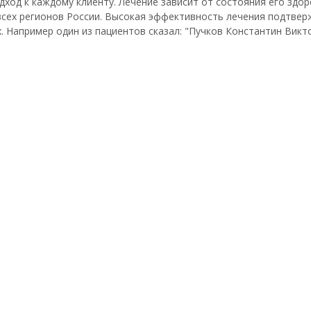
одход к каждому клиенту. Лечение зависит от состояния его здо
 всех регионов России. Высокая эффективность лечения подтве
 Например один из пациентов сказал: "Пучков Константин Виктор