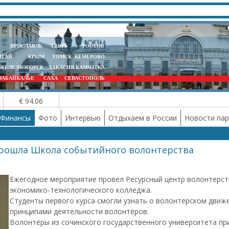
ЯРОСЛАВЛЬ
ТВЕРЬ
РОСТОВ
ЛТАЙ
КРЫМ
ТОМСК
КЕМЕРОВО
ЖЕЛЕЗНОГОРСК
ХАКАСИЯ
КАМЧАТКА
ЗАБАЙКАЛЬЕ
САХА
СЕВАСТОПОЛЬ
€ 94.06
Финансы
Фото
Интервью
Отдыхаем в России
Новости па
прошла Школа событийного волонтерства
Ежегодное мероприятие провел Ресурсный центр волонтерст
экономико-технологического колледжа.
Студенты первого курса смогли узнать о волонтёрском движ
принципами деятельности волонтёров.
Волонтёры из сочинского государственного университета пр