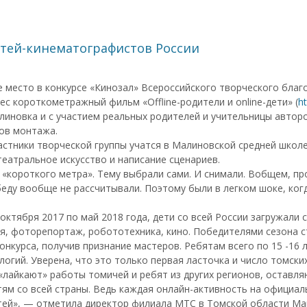
етей-кинематографистов России
 место в конкурсе «Кинозал» Всероссийского творческого благ
 короткометражный фильм «Offline-родители и online-дети» (
ht
линовка и с участием реальных родителей и учительницы автор
ов монтажа.
астники творческой группы учатся в Малиновской средней школ
театральное искусство и написание сценариев.
короткого метра». Тему выбрали сами. И снимали. Вобщем, про
беду вообще не рассчитывали. Поэтому были в легком шоке, ког
ктября 2017 по май 2018 года, дети со всей России загружали 
ия, фоторепортаж, робототехника, кино. Победителями сезона с
нкурса, получив признание мастеров. Ребятам всего по 15 -16
огий. Уверена, что это только первая ласточка и число томски
лайкают» работы томичей и ребят из других регионов, оставля
ям со всей страны. Ведь каждая онлайн-активность на официа
тей», — отметила директор филиала МТС в Томской области Ма