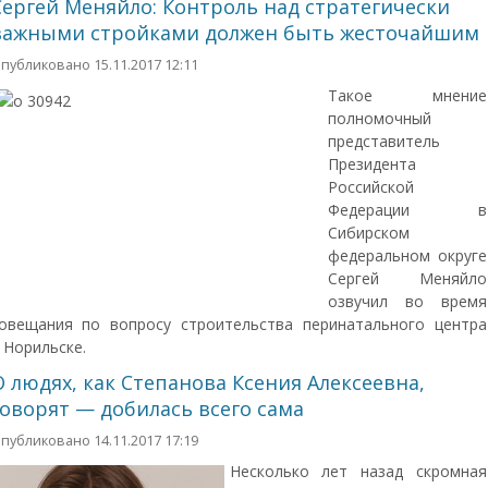
Сергей Меняйло: Контроль над стратегически
важными стройками должен быть жесточайшим
публиковано 15.11.2017 12:11
Такое мнение
полномочный
представитель
Президента
Российской
Федерации в
Сибирском
федеральном округе
Сергей Меняйло
озвучил во время
овещания по вопросу строительства перинатального центра
 Норильске.
О людях, как Степанова Ксения Алексеевна,
говорят — добилась всего сама
публиковано 14.11.2017 17:19
Несколько лет назад скромная