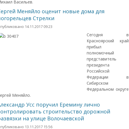
ихаил Васильев.
Сергей Меняйло оценит новые дома для
погорельцев Стрелки
публиковано 14.11.2017 09:23
Сегодня в
Красноярский край
прибыл
полномочный
представитель
президента
Российской
Федерации в
Сибирском
Федеральном округе
ергей Меняйло.
Александр Усс поручил Еремину лично
контролировать строительство дорожной
развязки на улице Волочаевской
публиковано 13.11.2017 15:56