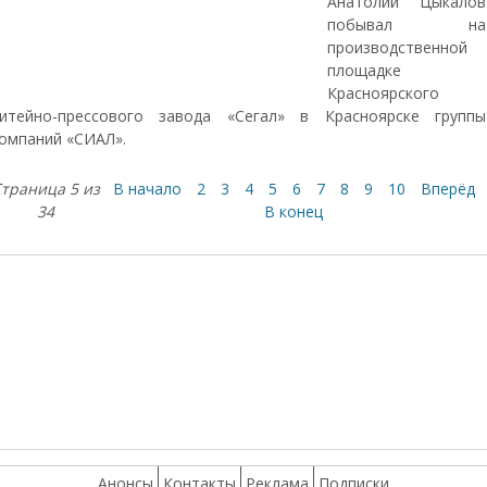
Анатолий Цыкалов
побывал на
производственной
площадке
Красноярского
итейно-прессового завода «Сегал» в Красноярске группы
омпаний «СИАЛ».
траница 5 из
В начало
2
3
4
5
6
7
8
9
10
Вперёд
34
В конец
Анонсы
Контакты
Реклама
Подписки