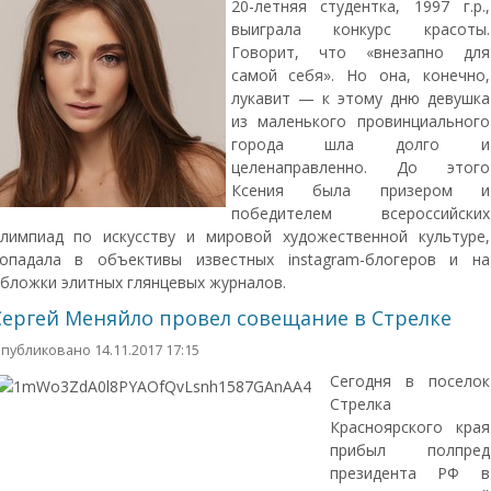
20-летняя студентка, 1997 г.р.,
выиграла конкурс красоты.
Говорит, что «внезапно для
самой себя». Но она, конечно,
лукавит — к этому дню девушка
из маленького провинциального
города шла долго и
целенаправленно. До этого
Ксения была призером и
победителем всероссийских
лимпиад по искусству и мировой художественной культуре,
опадала в объективы известных instagram-блогеров и на
бложки элитных глянцевых журналов.
Сергей Меняйло провел совещание в Стрелке
публиковано 14.11.2017 17:15
Сегодня в поселок
Стрелка
Красноярского края
прибыл полпред
президента РФ в